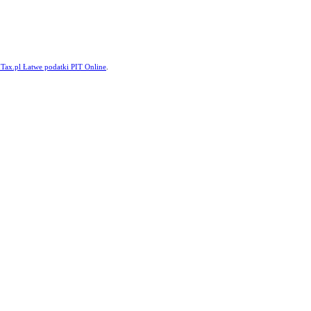
ITax.pl Łatwe podatki PIT Online
.