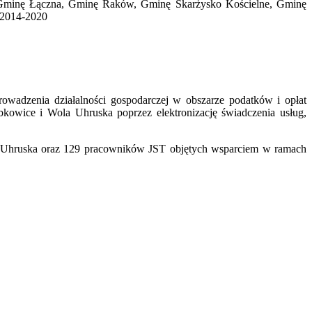
n, Gminę Łączna, Gminę Raków, Gminę Skarżysko Kościelne, Gminę
 2014-2020
prowadzenia działalności gospodarczej w obszarze podatków i opłat
owice i Wola Uhruska poprzez elektronizację świadczenia usług,
 Uhruska oraz 129 pracowników JST objętych wsparciem w ramach