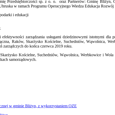
mię Przedsiębiorczości sp. z o. o. oraz Partnerów: Gminę Bliży
Uhruska w ramach Programu Operacyjnego Wiedza Edukacja Rozwój
podarki i edukacji
.
i i efektywności zarządzania usługami dziedzinowymi istotnymi dla 
Łączna, Raków, Skarżysko Kościelne, Suchedniów, Wąwolnica, Werbk
ań zarządczych do końca czerwca 2019 roku.
, Skarżysko Kościelne, Suchedniów, Wąwolnica, Werbkowice i Wola
nikach samorządowych.
icznej w gminie Bliżyn, z wykorzystaniem OZE