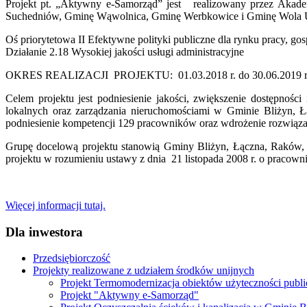
Projekt pt. „Aktywny e-Samorząd” jest realizowany przez Akade
Suchedniów, Gminę Wąwolnica, Gminę Werbkowice i Gminę Wola 
Oś priorytetowa II Efektywne polityki publiczne dla rynku pracy, gos
Działanie 2.18 Wysokiej jakości usługi administracyjne
OKRES REALIZACJI PROJEKTU: 01.03.2018 r. do 30.06.2019 r
Celem projektu jest podniesienie jakości, zwiększenie dostępnośc
lokalnych oraz zarządzania nieruchomościami w Gminie Bliżyn, 
podniesienie kompetencji 129 pracowników oraz wdrożenie rozwiąz
Grupę docelową projektu stanowią Gminy Bliżyn, Łączna, Raków
projektu w rozumieniu ustawy z dnia 21 listopada 2008 r. o pracow
Więcej informacji tutaj.
Dla inwestora
Przedsiębiorczość
Projekty realizowane z udziałem środków unijnych
Projekt Termomodernizacja obiektów użyteczności publ
Projekt "Aktywny e-Samorząd"