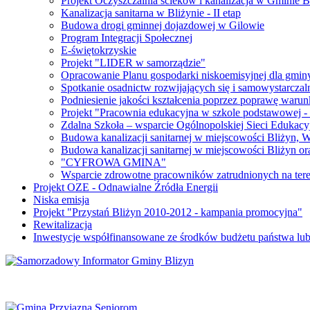
Projekt Oczyszczalnia ścieków i kanalizacja w Gminie B
Kanalizacja sanitarna w Bliżynie - II etap
Budowa drogi gminnej dojazdowej w Gilowie
Program Integracji Społecznej
E-świętokrzyskie
Projekt "LIDER w samorządzie"
Opracowanie Planu gospodarki niskoemisyjnej dla gmin
Spotkanie osadnictw rozwijających się i samowystarcza
Podniesienie jakości kształcenia poprzez poprawę warun
Projekt "Pracownia edukacyjna w szkole podstawowej - C
Zdalna Szkoła – wsparcie Ogólnopolskiej Sieci Edukacyj
Budowa kanalizacji sanitarnej w miejscowości Bliżyn, W
Budowa kanalizacji sanitarnej w miejscowości Bliżyn 
"CYFROWA GMINA"
Wsparcie zdrowotne pracowników zatrudnionych na ter
Projekt OZE - Odnawialne Źródła Energii
Niska emisja
Projekt "Przystań Bliżyn 2010-2012 - kampania promocyjna"
Rewitalizacja
Inwestycje współfinansowane ze środków budżetu państwa lu