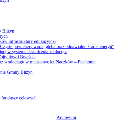
liżyn
y Bliżyn
lnych
ków infrastruktury edukacyjnej
zyste powietrze, woda, gleba oraz odnawialne źródła energii"
nej w systemie kształcenia zdalnego.
ojtyniów i Brzeście
oraz wodociągu w miejscowości Płaczków – Piechotne
enie Gminy Bliżyn
b funduszy celowych
Archiwum