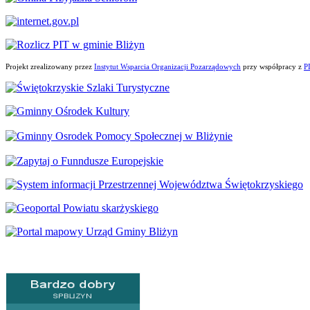
Projekt zrealizowany przez
Instytut Wsparcia Organizacji Pozarządowych
przy współpracy z
P