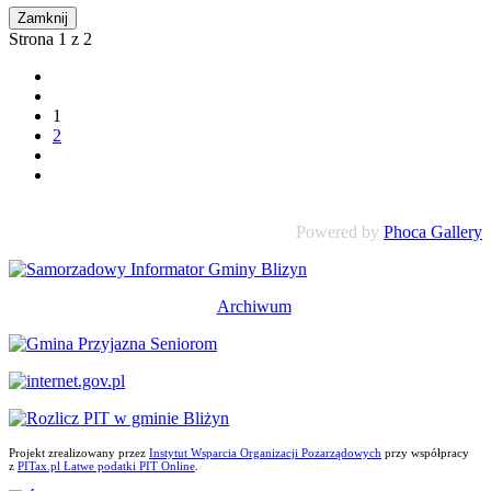
Zamknij
Strona 1 z 2
1
2
Powered by
Phoca Gallery
Archiwum
Projekt zrealizowany przez
Instytut Wsparcia Organizacji Pozarządowych
przy współpracy
z
PITax.pl Łatwe podatki PIT Online
.