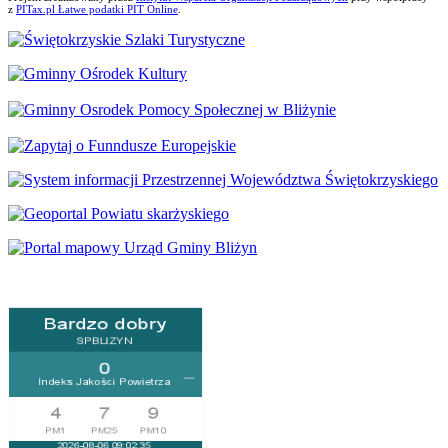
z
PITax.pl Łatwe podatki PIT Online
.