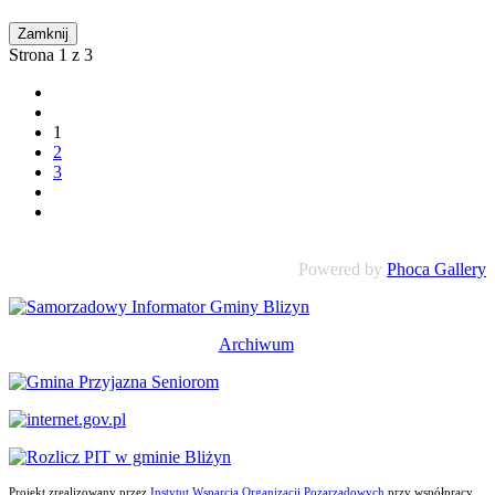
Zamknij
Strona 1 z 3
1
2
3
Powered by
Phoca Gallery
Archiwum
Projekt zrealizowany przez
Instytut Wsparcia Organizacji Pozarządowych
przy współpracy